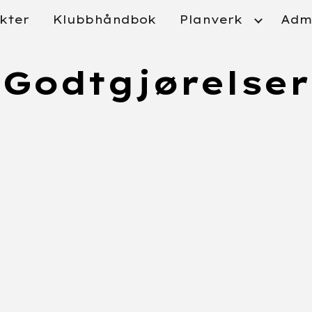
kter
Klubbhåndbok
Planverk
Admi
ip to main content
Skip to navigat
Godtgjørelser