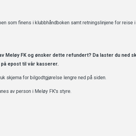
bben som finens i klubbhåndboken samt retningslinjene for reise
 av Meløy FK og ønsker dette refundert? Da laster du ned sk
å epost til vår kasserer.
ruk skjema for bilgodtgjørelse lengre ned på siden.
nnes av person i Meløy FK's styre.