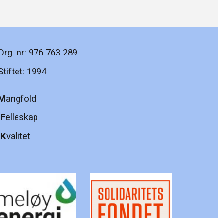
Org. nr:
976 763 289
Stiftet: 1994
M
angfold
F
elleskap
K
valitet